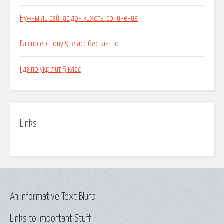
Нужны ли сейчас дон кихоты сочинение
Гдз по ершову 9 класс бесплатно
Гдз по укр лит 5 клас
Links
An Informative Text Blurb
Links to Important Stuff