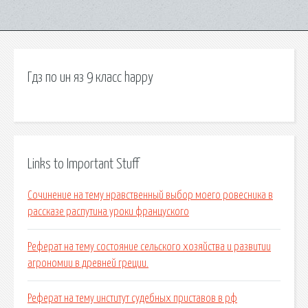
Гдз по ин яз 9 класс happy
Links to Important Stuff
Сочинение на тему нравственный выбор моего ровесника в
рассказе распутина уроки француского
Реферат на тему состояние сельского хозяйства и развитии
агрономии в древней греции.
Реферат на тему институт судебных приставов в рф