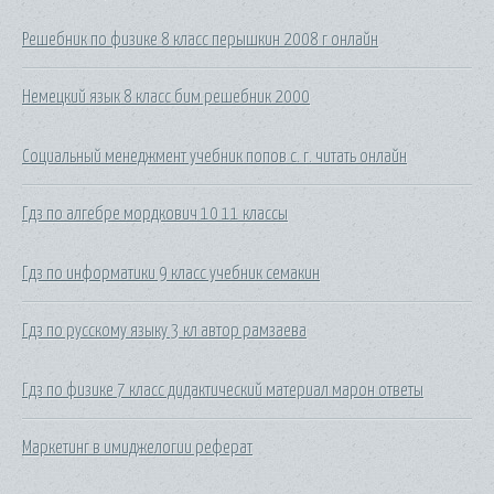
Решебник по физике 8 класс перышкин 2008 г онлайн
Немецкий язык 8 класс бим решебник 2000
Социальный менеджмент учебник попов с. г. читать онлайн
Гдз по алгебре мордкович 10 11 классы
Гдз по информатики 9 класс учебник семакин
Гдз по русскому языку 3 кл автор рамзаева
Гдз по физике 7 класс дидактический материал марон ответы
Маркетинг в имиджелогии реферат