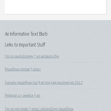
An Informative Text Blurb
Links to Important Stuff
Гдз по английскому 7 кл активити бук
Решебник попов 5 класс
Скачать решебник гиа 9 кл под ред,лысенко на 2012
Реферат о г ижевск 5 кл.
Гдз по укр мове 3 класс захарийчук решебник