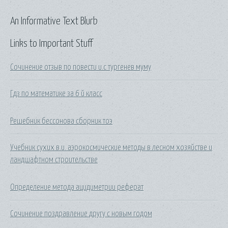
An Informative Text Blurb
Links to Important Stuff
Сочинение отзыв по повести и.с тургенев муму
Гдз по математике за 6 й класс
Решебник бессонова сборник тоэ
Учебник сухих в.и. аэрокосмические методы в лесном хозяйстве и
ландшафтном строительстве
Определение метода ацидиметрии реферат
Сочинение поздравление другу с новым годом