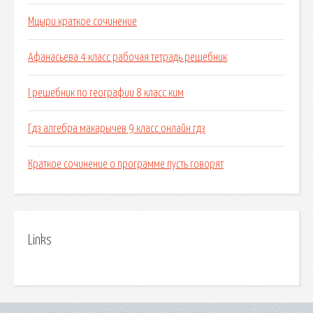
Мцыри краткое сочинение
Афанасьева 4 класс рабочая тетрадь решебник
I решебник по географии 8 класс ким
Гдз алгебра макарычев 9 класс онлайн гдз
Краткое сочинение о программе пусть говорят
Links