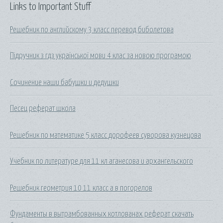
Links to Important Stuff
Решебник по английскому 3 класс перевод биболетова
Підручник з гдз української мови 4 клас за новою програмою
Сочинение наши бабушки и дедушки
Песец реферат школа
Решебник по математике 5 класс дорофеев суворова кузнецова
Учебник по литературе для 11 кл аганесова и архангельского
Решебник геометрия 10 11 класс а в погорелов
Фундаменты в вытрамбованных котлованах реферат скачать