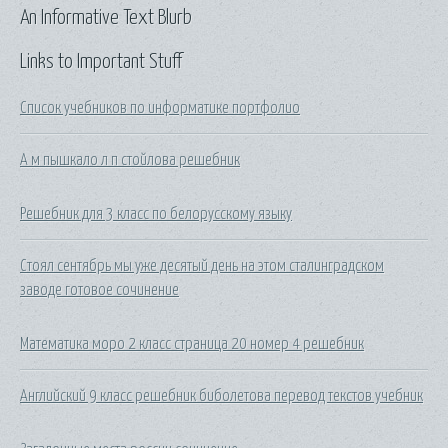
An Informative Text Blurb
Links to Important Stuff
Список учебников по информатике портфолио
А м пышкало л п стойлова решебник
Решебник для 3 класс по белорусскому языку
Стоял сентябрь мы уже десятый день на этом сталинградском
заводе готовое сочинение
Математика моро 2 класс страница 20 номер 4 решебник
Английский 9 класс решебник биболетова перевод текстов учебник