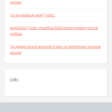
тетрадь
Гдз на українську мову 5 класс
Английский 9 класс решебник биболетова перевод текстов
учебник
Гдз дидактический материал 6 класс по математике чесноков
нешков
Links