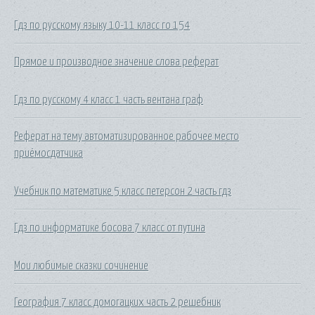
Гдз по русскому языку 10-11 класс го 154
Прямое и производное значение слова реферат
Гдз по русскому 4 класс 1 часть вентана граф
Реферат на тему автоматизированное рабочее место
приёмосдатчика
Учебник по математике 5 класс петерсон 2 часть гдз
Гдз по информатике босова 7 класс от путина
Мои любимые сказки сочинение
География 7 класс домогацких часть 2 решебник