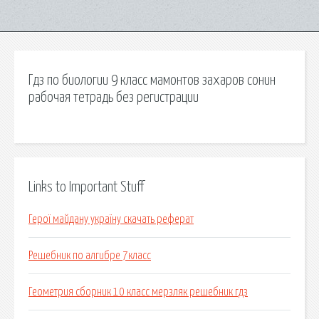
Гдз по биологии 9 класс мамонтов захаров сонин
рабочая тетрадь без регистрации
Links to Important Stuff
Герої майдану україну скачать реферат
Решебник по алгибре 7класс
Геометрия сборник 10 класс мерзляк решебник гдз