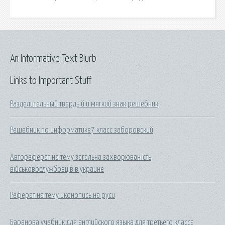
An Informative Text Blurb
Links to Important Stuff
Разделительный твердый и мягкий знак решебник
Решебник по информатике7 класс заборовский
Автореферат на тему загальна захворюваність
військовослужбовців в украине
Реферат на тему иконопись на руси
Баранова учебник для английского языка для третьего класса