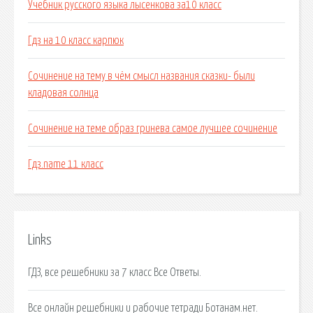
Учебник русского языка лысенкова за10 класс
Гдз на 10 класс карпюк
Сочинение на тему в чём смысл названия сказки- были
кладовая солнца
Сочинение на теме образ гринева самое лучшее сочинение
Гдз.name 11 класс
Links
ГДЗ, все решебники за 7 класс Все Ответы.
Все онлайн решебники и рабочие тетради Ботанам.нет.