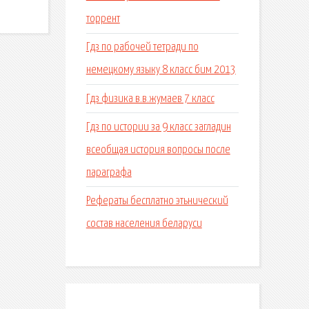
торрент
Гдз по рабочей тетради по
немецкому языку 8 класс бим 2013
Гдз физика в.в.жумаев 7 класс
Гдз по истории за 9 класс загладин
всеобщая история вопросы после
параграфа
Рефераты бесплатно этьнический
состав населения беларуси