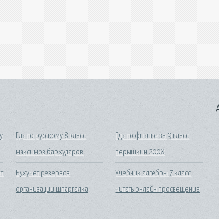
A
у
Гдз по русскому 8 класс
Гдз по физике за 9 класс
а
максимов бархударов
перышкин 2008
ат
Бухучет резервов
Учебник алгебры 7 класс
организации шпаргалка
читать онлайн просвещение