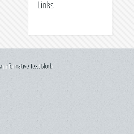
Links
n Informative Text Blurb