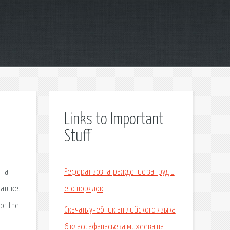
Links to Important
Stuff
 на
Реферат вознаграждение за труд и
атике.
его порядок
or the
Скачать учебник английского языка
6 класс афанасьева михеева на