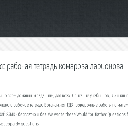
асс рабочая тетрадь комарова ларионова
 ко всем домашним заданиям, для всех. Описание учебников, ГДЗ и книг
бники и рабочие тетради Ботанам.нет. ГДЗ проверочные работы по матем
ИЙ ЯЗЫК - бесплатно и без. We wrote these Would You Rather Questions f
se Jeopardy questions