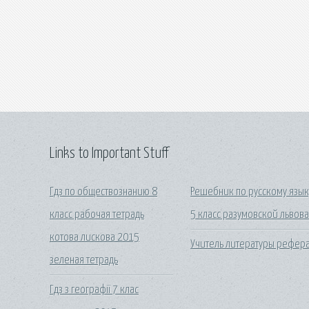
Links to Important Stuff
Гдз по обществознанию 8
Решебник по русскому язык
класс рабочая тетрадь
5 класс разумовской львов
котова лискова 2015
Учитель литературы рефер
зеленая тетрадь
Гдз з географії 7 клас