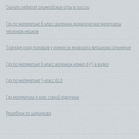
Скачать реферат олимпийские игры в россии
Гдз по математике 6 класс виленкин дидактические материалы
чесноков нешков
Трагедія роду половців у романі ю яновского вершники сочинение
Гдз по математике 6 класс виленкин номер 635 в видео
Гдз по математике 5 класс 610
Гдз математика 4 клас старий підручник
Решебник по шауцукова