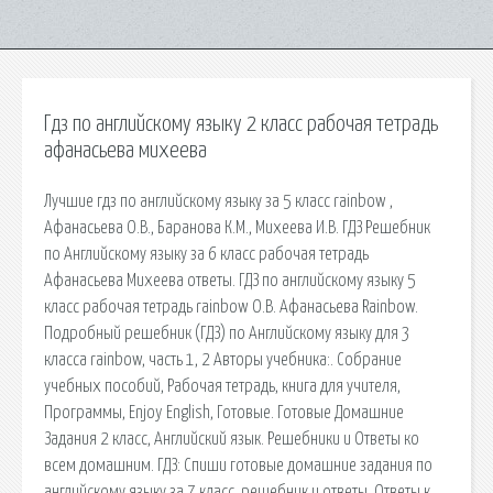
Гдз по английскому языку 2 класс рабочая тетрадь
афанасьева михеева
Лучшие гдз по английскому языку за 5 класс rainbow ,
Афанасьева О.В., Баранова К.М., Михеева И.В. ГДЗ Решебник
по Английскому языку за 6 класс рабочая тетрадь
Афанасьева Михеева ответы. ГДЗ по английскому языку 5
класс рабочая тетрадь rainbow О.В. Афанасьева Rainbow.
Подробный решебник (ГДЗ) по Английскому языку для 3
класса rainbow, часть 1, 2 Авторы учебника:. Собрание
учебных пособий, Рабочая тетрадь, книга для учителя,
Программы, Enjoy English, Готовые. Готовые Домашние
Задания 2 класс, Английский язык. Решебники и Ответы ко
всем домашним. ГДЗ: Спиши готовые домашние задания по
английскому языку за 7 класс, решебник и ответы. Ответы к