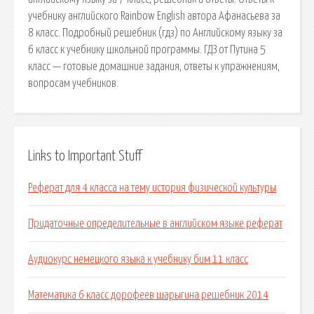
учебнику английского Rainbow English автора Афанасьева за
8 класс. Подробный решебник (гдз) по Английскому языку за
6 класс к учебнику школьной программы. ГДЗ от Путина 5
класс — готовые домашние задания, ответы к упражнениям,
вопросам учебников.
Links to Important Stuff
Реферат для 4 класса на тему история физической культуры
Придаточные определительные в английском языке реферат
Аудиокурс немецкого языка к учебнику бим 11 класс
Математика 6 класс дорофеев шарыгина решебник 2014