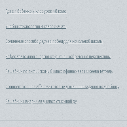
Гдз с п бабенко 7 клас урок 48 коло
Учебник технологии 4 класс скачать
Сочинение спасибо деду за победу для начальной школы
Реферат атомная энергия открытия изобретения перспективы
Решебник по английскому 8 класс афанасьева михеева тетрадь
Comment vont les affaires? готовые домашние задания по учебнику
Решебник макарычев 9 класс списывай ру