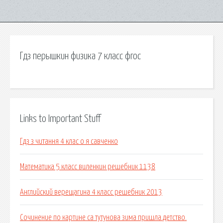
Гдз перышкин физика 7 класс фгос
Links to Important Stuff
Гдз з читання 4 клас о я савченко
Математика 5 класс виленкин решебник 1138
Английский верещагина 4 класс решебник 2013
Сочинение по картине са тутунова зима пришла.детство.