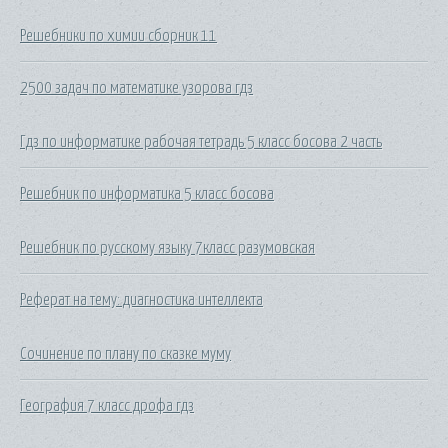
Решебники по химии сборник 11
2500 задач по математике узорова гдз
Гдз по информатике рабочая тетрадь 5 класс босова 2 часть
Решебник по информатика 5 класс босова
Решебник по русскому языку 7класс разумовская
Реферат на тему: диагностика интеллекта
Сочинение по плану по сказке муму
География 7 класс дрофа гдз