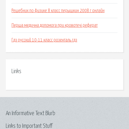
Решебник по физике 8 класс перышкин 2008 г онлайн
Перша медична допомога при кровотечі реферат
Гдз русский 10-11 класс розенталь гдз
Links
An Informative Text Blurb
Links to Important Stuff