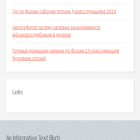
Гдз по физике рабочая тетрадь 9 класс пурышева 2016
Автореферат на тему загальна захворюваність
військовослужбовців в украине
Готовые домашние задание по физике 10 класс мякишев
буховцев сотский
Links
An Informative Text Blurb