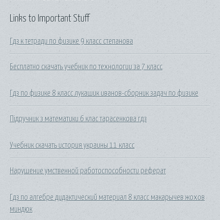
Links to Important Stuff
Гдз к тетради по физике 9 класс степанова
Бесплатно скачать учебник по технологии за 7 класс
Гдз по физике 8 класс лукашик иванов-сборник задач по физике
Підручник з математики 6 клас тарасенкова гдз
Учебник скачать история украины 11 класс
Нарушение умственной работоспособности реферат
Гдз по алгебре дидактический материал 8 класс макарычев жохов
миндюк