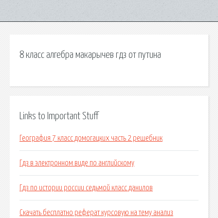
8 класс алгебра макарычев гдз от путина
Links to Important Stuff
География 7 класс домогацких часть 2 решебник
Гдз в электронном виде по английскому
Гдз по истории россии седьмой класс данилов
Скачать бесплатно реферат курсовую на тему анализ