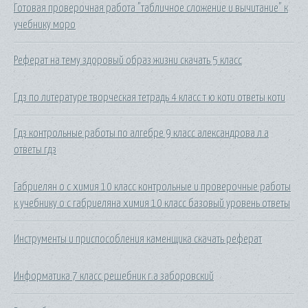
Готовая проверочная работа "табличное сложение и вычитание" к
учебнику моро
Реферат на тему здоровый образ жизни скачать 5 класс
Гдз по литературе творческая тетрадь 4 класс т ю коти ответы коти
Гдз контрольные работы по алгебре 9 класс александрова л.а
ответы гдз
Габриелян о с химия 10 класс контрольные и проверочные работы
к учебнику о с габриеляна химия 10 класс базовый уровень ответы
Инструменты и приспособления каменщика скачать реферат
Информатика 7 класс решебник г.а заборовский